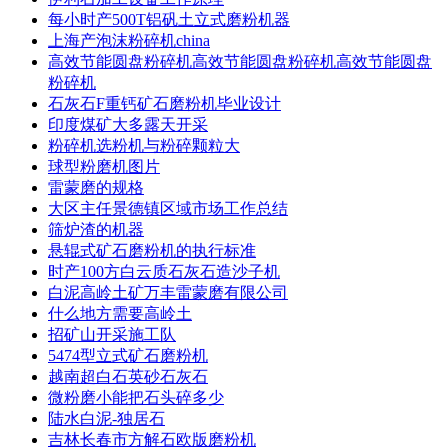
每小时产500T铝矾土立式磨粉机器
上海产泡沫粉碎机china
高效节能圆盘粉碎机高效节能圆盘粉碎机高效节能圆盘
粉碎机
石灰石F重钙矿石磨粉机毕业设计
印度煤矿大多露天开采
粉碎机选粉机与粉碎颗粒大
球型粉磨机图片
雷蒙磨的规格
大区主任景德镇区域市场工作总结
筛炉渣的机器
悬辊式矿石磨粉机的执行标准
时产100方白云质石灰石造沙子机
白泥高岭土矿万丰雷蒙磨有限公司
什么地方需要高岭土
招矿山开采施工队
5474型立式矿石磨粉机
越南超白石英砂石灰石
微粉磨小能把石头碎多少
陆水白泥-独居石
吉林长春市方解石欧版磨粉机