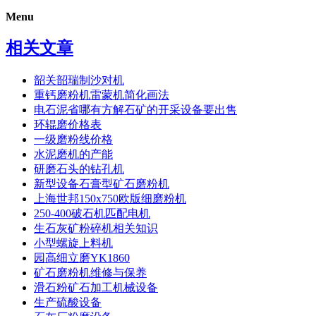
Menu
相关文章
韶关韶瑞制沙对机
重钙磨粉机雷蒙机简化画法
电石泥省哪有方解石矿的开采设备要出售
环辊磨价格表
一级磨粉线价格
水泥磨机的产能
研磨石头的钻孔机
新型设备石膏型矿石磨粉机
上海世邦150x750欧版细磨粉机
250-400破石机匹配电机
生石灰矿粉碎机相关知识
小型螺旋上料机
园高细立磨YK1860
矿石磨粉机维修与保养
滑石粉矿石加工机械设备
生产硫酸设备