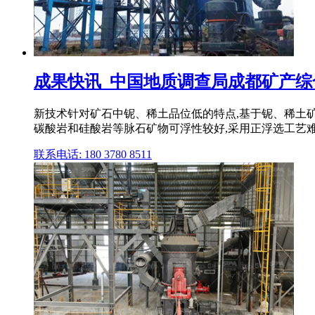
成果快讯_中国地质调查局成都矿产综
新技术针对矿石中铌、稀土品位低的特点,基于铌、稀土矿
碳酸岩和硅酸岩等脉石矿物可浮性较好,采用正浮选工艺难
联系电话: 180 3780 8511