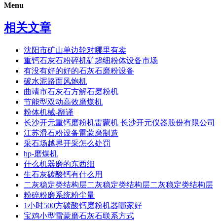
Menu
相关文章
沈阳市矿山单边轮对哪里有卖
重钙石灰石粉碎机矿超细粉体设备市场
有没有好的好的石灰石磨粉设备
破水泥路面风炮机
曲靖市石灰石方解石磨粉机
节能型双动高效磨煤机
粉体机械-翻译
长沙开元重钙磨粉机雷蒙机 长沙开元仪器股份有限公司
江苏滑石粉设备雷蒙磨制造
采石场越界开采怎么处罚
hp-磨煤机
什么机器磨的东西细
生石灰碳酸钙有什么用
二灰稳定类结构层二灰稳定类结构层二灰稳定类结构层
粉碎粉磨系统粉尘量
1小时500方碳酸钙磨粉机器哪家好
宝鸡小型雷蒙磨石灰石联系方式