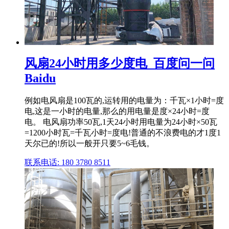
风扇24小时用多少度电_百度问一问
Baidu
例如电风扇是100瓦的,运转用的电量为：千瓦×1小时=度
电,这是一小时的电量,那么的用电量是度×24小时=度
电。 电风扇功率50瓦,1天24小时用电量为24小时×50瓦
=1200小时瓦=千瓦小时=度电!普通的不浪费电的才1度1
天尔已的!所以一般开只要5~6毛钱。
联系电话: 180 3780 8511