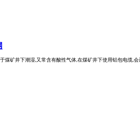
网
煤矿井下潮湿,又常含有酸性气体,在煤矿井下使用铝包电缆,会进