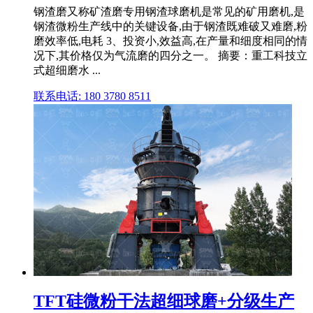
钢渣磨又称矿渣磨专用钢渣球磨机是常见的矿用磨机,是
钢渣微粉生产线中的关键设备,由于钢渣既难破又难磨,粉
磨效率低,电耗 3、投资小,效益高,在产量和细度相同的情
况下,其价格仅为气流磨的四分之一。 摘要：重工科技立
式超细磨水 ...
联系电话: 180 3780 8511
TFT硅微粉干法超细球磨+分级生产