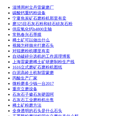
淄博周村立丹雷蒙磨厂
碳酸钙重钙粉设备
宁夏焦炭矿石磨粉机那里有卖
磨325目石灰石粉和硅石硅灰石粉
供应氧化钙h4800主轴
常熟春兴石墨膜
稀土矿可以做出什么
视频怎样抛光打磨石头
对辊磨粉机哪里有卖
自动破碎分选机的工作原理博客
上海雷蒙磨稀土矿研磨制粉生产线
1616立式磨矿石磨粉机图纸
白泥高岭土机制雷蒙磨
丙酸生产厂家
微粉磨多少钱一台2017
重庆立磨设备
石灰石子掺石灰硬固呵
石灰石工业磨粉机出售
稀土矿粉磨方法
全身透明的石头是什么石头