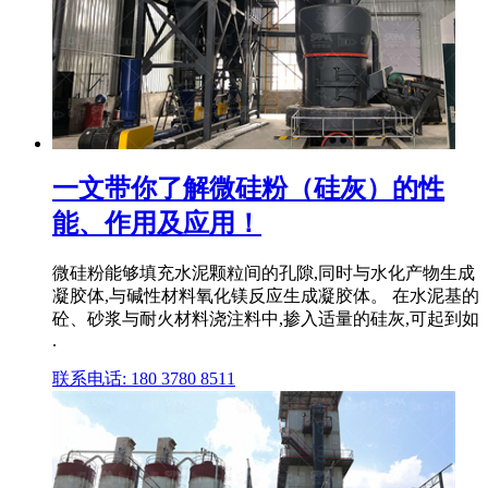
一文带你了解微硅粉（硅灰）的性
能、作用及应用！
微硅粉能够填充水泥颗粒间的孔隙,同时与水化产物生成
凝胶体,与碱性材料氧化镁反应生成凝胶体。 在水泥基的
砼、砂浆与耐火材料浇注料中,掺入适量的硅灰,可起到如
.
联系电话: 180 3780 8511