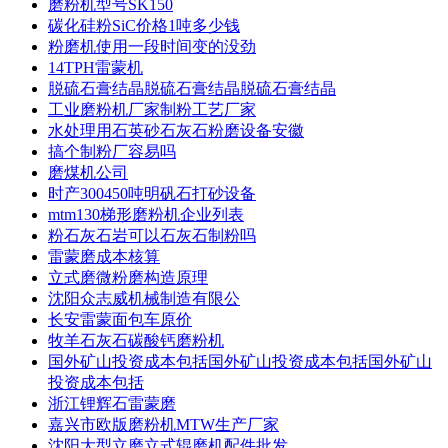
磨粉机型号SK150
碳化硅粉SiC价格1吨多少钱
粉磨机使用一段时间变的没劲
14TPH雷蒙机
脱硫石膏结晶脱硫石膏结晶脱硫石膏结晶
工业磨粉机厂家制粉工艺厂家
水处理用石英砂石灰石粉磨设备安徽
搞个制粉厂容易吗
磨煤机公司
时产300450吨明矾石打砂设备
mtm130梯形磨粉机企业列表
粉石灰石岩可以石灰石制粉吗
雷蒙磨成本核算
立式磨微粉磨构造原理
沈阳众志威机械制造有限公
长安雷蒙面包车原价
牧羊石灰石碳酸钙磨粉机
国外矿山投资成本包括国外矿山投资成本包括国外矿山
投资成本包括
浙江锂辉石雷蒙磨
嘉兴市欧版磨粉机MTW生产厂家
沈阳大型立磨立式辊磨机配件批发