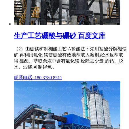
生产工艺硼酸与硼砂 百度文库
（2）由硼镁矿制硼酸工艺 A盐酸法：先用盐酸分解硼镁
矿,再利用氯化 镁使硼酸有效地萃取入溶剂,经水反萃取
得 硼酸。萃取余液中含有氯化镁,经除去少量 的钙、脱
水、煅烧,可制得氧 .
联系电话: 180 3780 8511