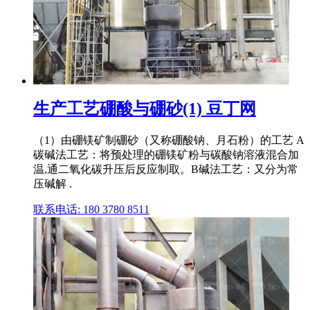
生产工艺硼酸与硼砂(1) 豆丁网
（1）由硼镁矿制硼砂（又称硼酸钠、月石粉）的工艺 A
碳碱法工艺：将预处理的硼镁矿粉与碳酸钠溶液混合加
温,通二氧化碳升压后反应制取。B碱法工艺：又分为常
压碱解 .
联系电话: 180 3780 8511