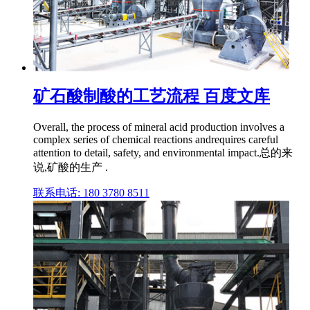
矿石酸制酸的工艺流程 百度文库
Overall, the process of mineral acid production involves a
complex series of chemical reactions andrequires careful
attention to detail, safety, and environmental impact.总的来
说,矿酸的生产 .
联系电话: 180 3780 8511