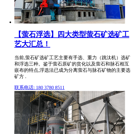
【萤石浮选】四大类型萤石矿选矿工
艺大汇总！
当前,萤石矿选矿工艺主要有手选、重力（跳汰机）选矿
和浮选三种。鉴于萤石原矿的贫化以及萤石和脉石相互
嵌布的特点,浮选法已成为分离萤石与脉石矿物的主要选
矿方 .
联系电话: 180 3780 8511