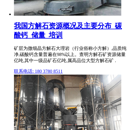
我国方解石资源概况及主要分布_碳
酸钙_储量_培训
矿层为微细晶方解石大理岩（行业俗称小方解）,品质纯
净,碳酸钙含量普遍在98%以上。查明方解石矿资源储量
亿吨,其中一级品矿石亿吨,属高品位大型方解石矿 .
联系电话: 180 3780 8511