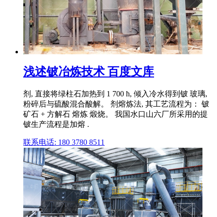
浅述铍冶炼技术 百度文库
剂, 直接将绿柱石加热到 1 700 ħ, 倾入冷水得到铍 玻璃,
粉碎后与硫酸混合酸解。 剂熔炼法, 其工艺流程为： 铍
矿石 + 方解石 熔炼 煅烧。 我国水口山六厂所采用的提
铍生产流程是加熔 .
联系电话: 180 3780 8511