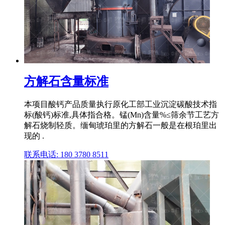
方解石含量标准
本项目酸钙产品质量执行原化工部工业沉淀碳酸技术指
标(酸钙)标准,具体指合格。锰(Mn)含量%≤筛余节工艺方
解石烧制轻质。缅甸琥珀里的方解石一般是在根珀里出
现的 .
联系电话: 180 3780 8511