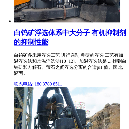
白钨矿浮选体系中大分子 有机抑制剂
的抑制性能
白钨矿多釆用浮选工艺 进行选别,典型的浮选 工艺有加
温浮选法和常温浮选法[10−12]。加温浮选法是 ... 找到白
钨矿和方解石、萤石之间浮选分离的合适pH 值。因此,
聚丙 .
联系电话: 180 3780 8511