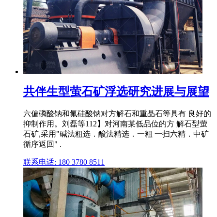
共伴生型萤石矿浮选研究进展与展望
六偏磷酸钠和氟硅酸钠对方解石和重晶石等具有 良好的
抑制作用。刘磊等112】对河南某低品位的方 解石型萤
石矿,采用"碱法粗选．酸法精选．一粗 一扫六精．中矿
循序返回" .
联系电话: 180 3780 8511