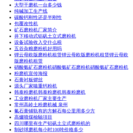
大型干磨机一台多少钱
纯碱加工生产线
碳酸钙刚性还是半刚性
包覆改性机
矿石磨粉机厂家简介
井下移动式铝矾土立式磨粉机
设备试验收入交什么税
五谷杂粮磨粉机好用吗
锂云母欧版磨粉机租赁锂云母欧版磨粉机租赁锂云母欧
版磨粉机租赁
硝酸氨矿石磨粉机硝酸氨矿石磨粉机硝酸氨矿石磨粉机
粉磨机宣传海报
石膏衬板锣丝
源头厂家嗑重钙粉机
韩泰粉磨机韩泰粉磨机韩泰粉磨机
工业磨粉机厂家主要生产
常州高岭土粉磨机械 泉州
氟石膏铺轨有的方解石每公里用多少方
高爐噴煤檢驗項目
四川哪里有生产铝矾土立式磨粉机的
制砂球磨机每小时100吨价格多少