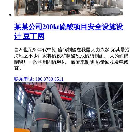
某某公司200kt硫酸项目安全设施设
计 豆丁网
自20世纪90年代中期,硫磺制酸在我国大力兴起,尤其是沿
海地区不少厂家将硫铁矿制酸改成硫磺制酸。 大的硫磺
制酸厂一般均用固硫熔化、液硫来制酸,热量回收发电或
直 .
联系电话: 180 3780 8511