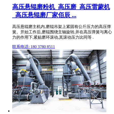
高压悬辊磨粉机_高压磨_高压雷蒙机
_高压悬辊磨厂家佰辰 ...
高压悬辊磨主机内,磨辊吊架上紧固有公斤压力的高压弹
簧。开始工作后,磨辊围绕主轴旋转,并在高压弹簧与离心
力的作用下,紧贴磨环滚动,其滚动压力比同等 .
联系电话: 180 3780 8511