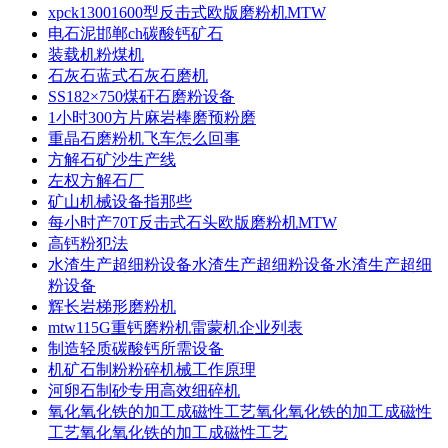
xpck13001600型反击式欧版磨粉机MTW
电石泥邯郸ch碳酸钙矿石
装载机粉煤机
石灰石蓝式石灰石磨机
SS182×750煤矸石磨粉设备
1小时300方片麻岩棒磨预粉磨
重晶石磨粉机飞车怎么回事
方解石矿沙生产线
左权方解石厂
矿山机械设备指那些
每小时产70T反击式石头欧版磨粉机MTW
高钙粉犯法
水渣生产超细粉设备水渣生产超细粉设备水渣生产超细
粉设备
辉长岩梯形磨粉机
mtw115G重钙磨粉机雷蒙机企业列表
制造轻质碳酸钙所需设备
机矿石制粉粉碎机械工作原理
河卵石制砂专用高效细碎机
氧化氧化铁的加工成磁性工艺氧化氧化铁的加工成磁性
工艺氧化氧化铁的加工成磁性工艺