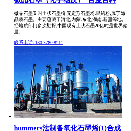
微晶石墨又叫土状石墨粉,无定形石墨粉,黒铅粉,属于隐
晶质石墨。主要蕴藏于河北,内蒙,东北,湖南,新疆等地。
经地质部门多次勘探,中国现有土状石墨20亿吨是世界储
量。
联系电话: 180 3780 8511
hummers法制备氧化石墨烯(1)合成