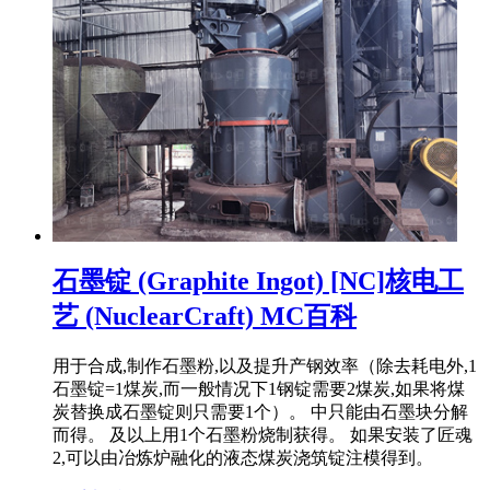
石墨锭 (Graphite Ingot) [NC]核电工
艺 (NuclearCraft) MC百科
用于合成,制作石墨粉,以及提升产钢效率（除去耗电外,1
石墨锭=1煤炭,而一般情况下1钢锭需要2煤炭,如果将煤
炭替换成石墨锭则只需要1个）。 中只能由石墨块分解
而得。 及以上用1个石墨粉烧制获得。 如果安装了匠魂
2,可以由冶炼炉融化的液态煤炭浇筑锭注模得到。