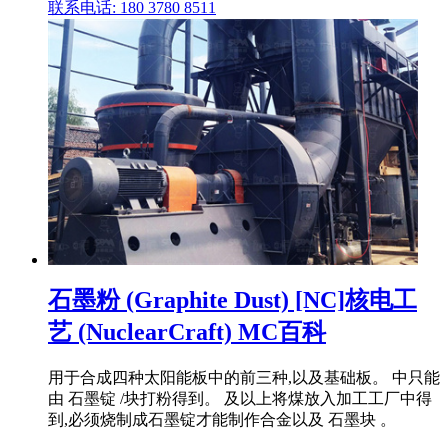
联系电话: 180 3780 8511
石墨粉 (Graphite Dust) [NC]核电工
艺 (NuclearCraft) MC百科
用于合成四种太阳能板中的前三种,以及基础板。 中只能
由 石墨锭 /块打粉得到。 及以上将煤放入加工工厂中得
到,必须烧制成石墨锭才能制作合金以及 石墨块 。