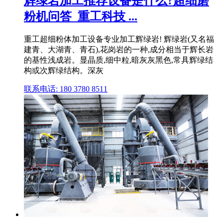
辉绿岩加工推荐设备是什么?超细磨
粉机问答_重工科技 ...
重工超细粉体加工设备专业加工辉绿岩! 辉绿岩(又名福
建青、大湖青、青石),花岗岩的一种,成分相当于辉长岩
的基性浅成岩。显晶质,细中粒,暗灰灰黑色,常具辉绿结
构或次辉绿结构。深灰
联系电话: 180 3780 8511