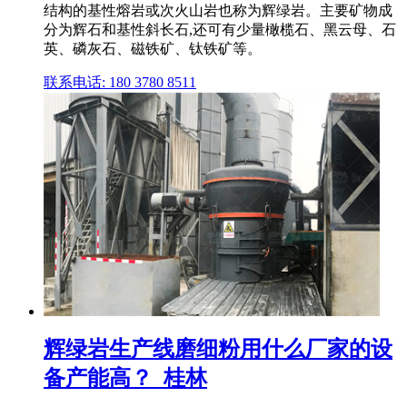
结构的基性熔岩或次火山岩也称为辉绿岩。主要矿物成
分为辉石和基性斜长石,还可有少量橄榄石、黑云母、石
英、磷灰石、磁铁矿、钛铁矿等。
联系电话: 180 3780 8511
辉绿岩生产线磨细粉用什么厂家的设
备产能高？_桂林