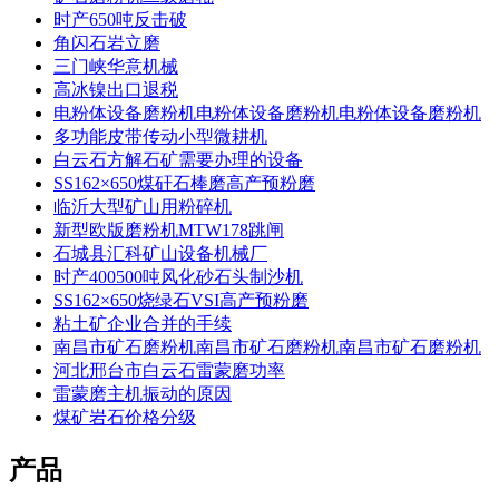
时产650吨反击破
角闪石岩立磨
三门峡华意机械
高冰镍出口退税
电粉体设备磨粉机电粉体设备磨粉机电粉体设备磨粉机
多功能皮带传动小型微耕机
白云石方解石矿需要办理的设备
SS162×650煤矸石棒磨高产预粉磨
临沂大型矿山用粉碎机
新型欧版磨粉机MTW178跳闸
石城县汇科矿山设备机械厂
时产400500吨风化砂石头制沙机
SS162×650烧绿石VSI高产预粉磨
粘土矿企业合并的手续
南昌市矿石磨粉机南昌市矿石磨粉机南昌市矿石磨粉机
河北邢台市白云石雷蒙磨功率
雷蒙磨主机振动的原因
煤矿岩石价格分级
产品