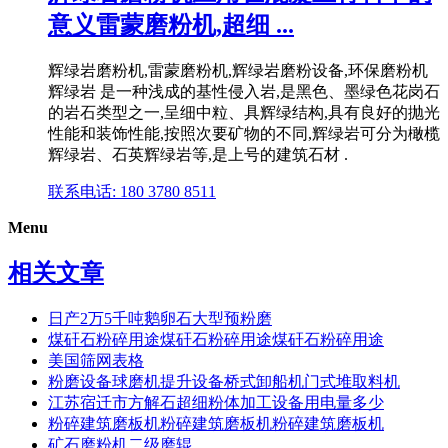
意义雷蒙磨粉机,超细 ...
辉绿岩磨粉机,雷蒙磨粉机,辉绿岩磨粉设备,环保磨粉机
辉绿岩 是一种浅成的基性侵入岩,是黑色、墨绿色花岗石
的岩石类型之一,呈细中粒、具辉绿结构,具有良好的抛光
性能和装饰性能,按照次要矿物的不同,辉绿岩可分为橄榄
辉绿岩、石英辉绿岩等,是上号的建筑石材 .
联系电话: 180 3780 8511
Menu
相关文章
日产2万5千吨鹅卵石大型预粉磨
煤矸石粉碎用途煤矸石粉碎用途煤矸石粉碎用途
美国筛网表格
粉磨设备球磨机提升设备桥式卸船机门式堆取料机
江苏宿迁市方解石超细粉体加工设备用电量多少
粉碎建筑磨板机粉碎建筑磨板机粉碎建筑磨板机
矿石磨粉机二级磨辊