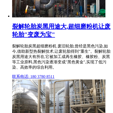
裂解轮胎炭黑用途大,超细磨粉机让废
轮胎"变废为宝"
裂解轮胎炭黑超细磨粉机 废旧轮胎,曾经是黑色污染,如
今,借助新型热裂解技术,让废轮胎得到"重生"。裂解轮胎
炭黑用途大有所在,它被加工成再生橡胶、橡胶粉、炭黑
等工业原料,黑色污染逐渐变成"黑色黄金",实现了低污
染、高效率的综合利用。
联系电话: 180 3780 8511