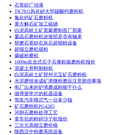
石英砂厂动漫
TK7811风化砂大型碳酸钙磨粉机
氯化钙矿石磨粉机
黄方解石矿加工硫磺
白泥高岭土矿雷蒙磨制造厂那家
重晶石磨粉机连接部是否有轴承
研磨石英砂石灰石超细粉设备
超细立磨机煤粉
爆破粉磨机
1000tp反击式石子石膏欧版磨粉机报价
混凝土骨料制粉机
白泥高岭土矿郑州元宝矿石磨粉机
水泥磨技改成矿渣微粉磨应注意那些事项
电厂出来的炉渣磨成粉能干什么
做弹簧垫片的机器设备
驾友汽车模式气一台多少钱
矿石磨粉机PG4265
河卵石磨粉处理工艺
拿车拉的粉碎沙子机报价
三次元高细立磨价格
陕西汉中粉磨系统设备