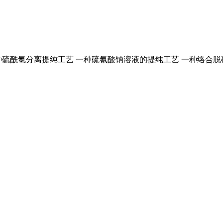
硫酰氯分离提纯工艺 一种硫氰酸钠溶液的提纯工艺 一种络合脱硝