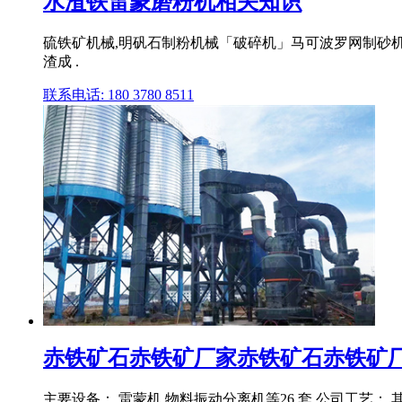
水渣铁雷蒙磨粉机相关知识
硫铁矿机械,明矾石制粉机械「破碎机」马可波罗网制砂
渣成 .
联系电话: 180 3780 8511
赤铁矿石赤铁矿厂家赤铁矿石赤铁矿厂家
主要设备： 雷蒙机,物料振动分离机等26 套 公司工艺：