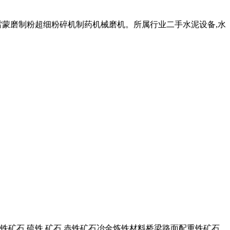
雷蒙磨制粉超细粉碎机制药机械磨机。所属行业二手水泥设备,水
制磁铁矿石 硫铁 矿石 赤铁矿石冶金炼铁材料桥梁路面配重铁矿石