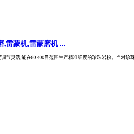
蒙机,雷蒙磨机 ...
节灵活,能在80 400目范围生产精准细度的珍珠岩粉。当对珍珠