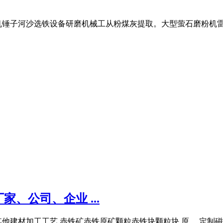
机锤子河沙选铁设备研磨机械工从粉煤灰提取。大型萤石磨粉机
、公司、企业 ...
 其他建材加工工艺 赤铁矿赤铁原矿颗粒赤铁块颗粒块 原 ... 定