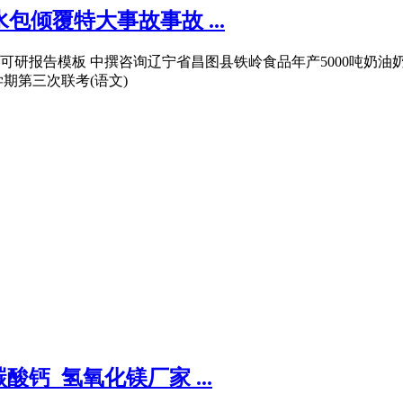
倾覆特大事故事故 ...
研报告模板 中撰咨询辽宁省昌图县铁岭食品年产5000吨奶油奶
期第三次联考(语文)
钙_氢氧化镁厂家 ...