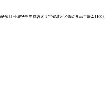
酪项目可研报告 中撰咨询辽宁省清河区铁岭食品年屠宰1100万