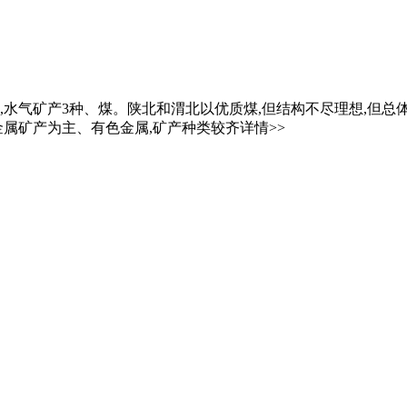
、石油,水气矿产3种、煤。陕北和渭北以优质煤,但结构不尽理想,
属矿产为主、有色金属,矿产种类较齐详情>>