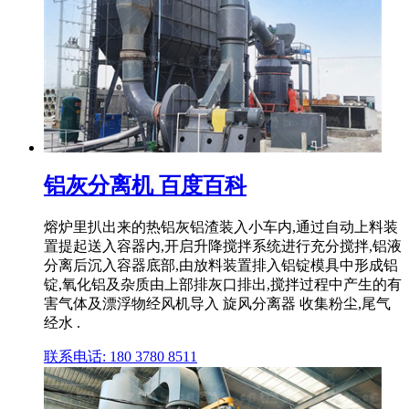
铝灰分离机 百度百科
熔炉里扒出来的热铝灰铝渣装入小车内,通过自动上料装
置提起送入容器内,开启升降搅拌系统进行充分搅拌,铝液
分离后沉入容器底部,由放料装置排入铝锭模具中形成铝
锭,氧化铝及杂质由上部排灰口排出,搅拌过程中产生的有
害气体及漂浮物经风机导入 旋风分离器 收集粉尘,尾气
经水 .
联系电话: 180 3780 8511