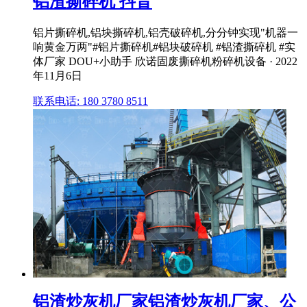
铝渣撕碎机 抖音
铝片撕碎机,铝块撕碎机,铝壳破碎机,分分钟实现"机器一
响黄金万两"#铝片撕碎机#铝块破碎机 #铝渣撕碎机 #实
体厂家 DOU+小助手 欣诺固废撕碎机粉碎机设备 · 2022
年11月6日
联系电话: 180 3780 8511
铝渣炒灰机厂家铝渣炒灰机厂家、公