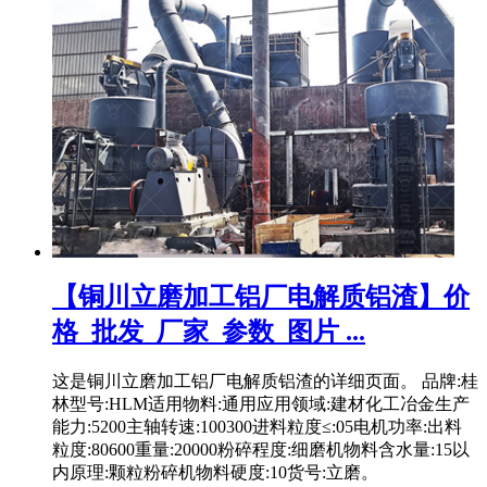
【铜川立磨加工铝厂电解质铝渣】价
格_批发_厂家_参数_图片 ...
这是铜川立磨加工铝厂电解质铝渣的详细页面。 品牌:桂
林型号:HLM适用物料:通用应用领域:建材化工冶金生产
能力:5200主轴转速:100300进料粒度≤:05电机功率:出料
粒度:80600重量:20000粉碎程度:细磨机物料含水量:15以
内原理:颗粒粉碎机物料硬度:10货号:立磨。