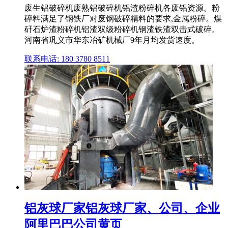
废生铝破碎机废熟铝破碎机铝渣粉碎机各废铝资源。粉
碎料满足了钢铁厂对废钢破碎精料的要求,金属粉碎。煤
矸石炉渣粉碎机铝渣双级粉碎机钢渣铁渣双击式破碎。
河南省巩义市华东冶矿机械厂9年月均发货速度。
联系电话: 180 3780 8511
铝灰球厂家铝灰球厂家、公司、企业
阿里巴巴公司黄页