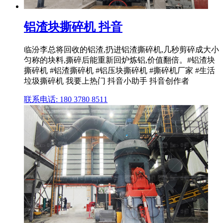
铝渣块撕碎机 抖音
临汾李总将回收的铝渣,扔进铝渣撕碎机,几秒剪碎成大小
匀称的块料,撕碎后能重新回炉炼铝,价值翻倍。#铝渣块
撕碎机 #铝渣撕碎机 #铝压块撕碎机 #撕碎机厂家 #生活
垃圾撕碎机 我要上热门 抖音小助手 抖音创作者
联系电话: 180 3780 8511