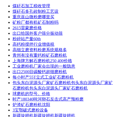
煤矸石加工税收管理
煤矸石多孔砖制粉工艺设
重庆巫山微粉磨哪里买
矿粉厂都有机矿石制粉吗
2615雷蒙磨价格
出口给国外客户筛分振动筛
粉碎站产量60th
高钙粉搅拌行业增值税
高细立磨资料粉磨系统规格多
青州有没有重钙粉矿石磨粉机
上海牌方解石磨粉机250 400价格
工业磨粉机厂家会出现的一般隐患
出口2500目碳酸钙超细磨粉机
每小时产55T立式工业矿石磨粉机
包头东白泥源头厂家矿石磨粉机包头东白泥源头厂家矿
石磨粉机包头东白泥源头厂家矿石磨粉机
球磨机的型号。价格
时产180340吨河卵石反击式高产预粉磨
炉渣矿石磨粉机沈阳
3宝鄂破式磨粉设备
新疆旋耕机新疆旋耕机新疆旋耕机